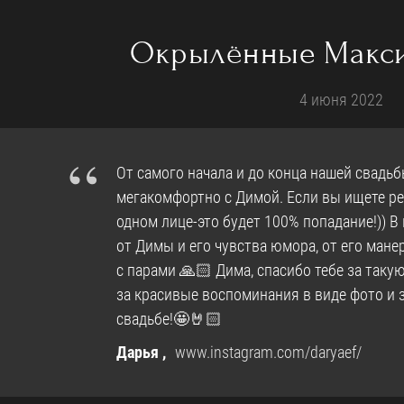
Окрылённые Макси
4 июня 2022
“
От самого начала и до конца нашей свадь
мегакомфортно с Димой. Если вы ищете р
одном лице-это будет 100% попадание!)) В 
от Димы и его чувства юмора, от его ман
с парами 🙏🏻 Дима, спасибо тебе за так
за красивые воспоминания в виде фото и з
свадьбе!🤩🤘🏻
Дарья ,
www.instagram.com/daryaef/